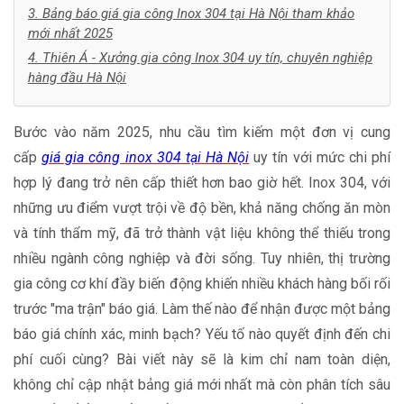
3. Bảng báo giá gia công Inox 304 tại Hà Nội tham khảo
mới nhất 2025
4. Thiên Á - Xưởng gia công Inox 304 uy tín, chuyên nghiệp
hàng đầu Hà Nội
Bước vào năm 2025, nhu cầu tìm kiếm một đơn vị cung
cấp
giá gia công inox 304 tại Hà Nội
uy tín với mức chi phí
hợp lý đang trở nên cấp thiết hơn bao giờ hết. Inox 304, với
những ưu điểm vượt trội về độ bền, khả năng chống ăn mòn
và tính thẩm mỹ, đã trở thành vật liệu không thể thiếu trong
nhiều ngành công nghiệp và đời sống. Tuy nhiên, thị trường
gia công cơ khí đầy biến động khiến nhiều khách hàng bối rối
trước "ma trận" báo giá. Làm thế nào để nhận được một bảng
báo giá chính xác, minh bạch? Yếu tố nào quyết định đến chi
phí cuối cùng? Bài viết này sẽ là kim chỉ nam toàn diện,
không chỉ cập nhật bảng giá mới nhất mà còn phân tích sâu