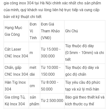
gia công inox 304 tại Hà Nội chính xác nhất cho sản phẩm
của mình, quý khách vui lòng liên hệ trực tiếp và cung cấp
bản vẽ kỹ thuật chi tiết.
Đơn
Đơn Giá
Hạng Mục
Vị
Tham Khảo
Ghi Chú
Gia Công
Tính
(VNĐ)
Tùy thuộc độ dày
Cắt Laser
Từ 15.000 -
m
(0.5mm - 10mm) và chi
CNC Inox 304
300.000
tiết
Chấn, gấp
mét
Từ 10.000 -
Tùy thuộc độ dày và
CNC Inox 304
dài
150.000
góc độ chấn
Hàn Tig Inox
Từ 8.000 -
Tùy yêu cầu độ phức
cm
304
50.000
tạp và xử lý mối hàn
Gia công Tủ,
sản
Báo giá theo thiết kế và
Từ 2.500.000
Kệ Inox 304
phẩm
kích thước cụ thể