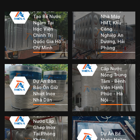
Dung Tích
Dự Án Cải
360m³ Tại
Tạo Bể Nước
Nhà Máy
Ngầm Tại
HMT, Khu
Học Viện
Công
Chính Trị
Nghiệp An
Quốc Gia Hồ
Dương, Hải
Chí Minh
Phòng
Dự Án Cung
Cấp Nước
Nóng Trung
Dự Án Bồn
Tâm - Bệnh
Bảo Ôn Giữ
Viện Hạnh
Nhiệt Inox
Phúc - Hà
Nhà Dân
Nội
Dự Án Bồn
Nước Lắp
Ghép Inox
Tại Phòng
Dự Án Bể
Khám
Nước Ngầm