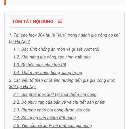
TÓM TẮT NỘI DUNG
1. Tại sao Inox 304 lại là "Vua" trong ngành gia công cơ khí
tại Hà Nội?
1.1. Đặc tính chống ăn mòn và gỉ sét vượt trội
1.2. Khả năng gia công, tạo hình xuất sắc
1.3. Độ bền cao, chịu lực tốt
1.4. Thẩm mỹ sáng bóng, sang trọng
2. Các yếu tố then chốt ảnh hưởng đến giá gia công Inox
304 tại Hà Nội
2.1. Giá phôi Inox 304 tại thời điểm gia công
2.2. Độ phức tạp của bản vẽ và chi tiết sản phẩm
2.3. Phương pháp gia công được yêu cầu
2.4. Số lượng sản phẩm đặt hàng
2.5. Yêu cầu về xử lý bề mặt sau gia công