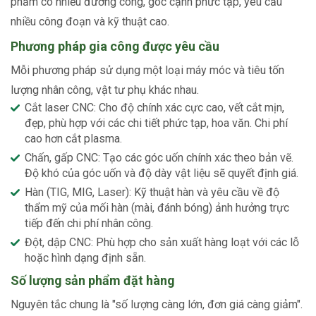
phẩm có nhiều đường cong, góc cạnh phức tạp, yêu cầu
nhiều công đoạn và kỹ thuật cao.
Phương pháp gia công được yêu cầu
Mỗi phương pháp sử dụng một loại máy móc và tiêu tốn
lượng nhân công, vật tư phụ khác nhau.
Cắt laser CNC: Cho độ chính xác cực cao, vết cắt mịn,
đẹp, phù hợp với các chi tiết phức tạp, hoa văn. Chi phí
cao hơn cắt plasma.
Chấn, gấp CNC: Tạo các góc uốn chính xác theo bản vẽ.
Độ khó của góc uốn và độ dày vật liệu sẽ quyết định giá.
Hàn (TIG, MIG, Laser): Kỹ thuật hàn và yêu cầu về độ
thẩm mỹ của mối hàn (mài, đánh bóng) ảnh hưởng trực
tiếp đến chi phí nhân công.
Đột, dập CNC: Phù hợp cho sản xuất hàng loạt với các lỗ
hoặc hình dạng định sẵn.
Số lượng sản phẩm đặt hàng
Nguyên tắc chung là "số lượng càng lớn, đơn giá càng giảm".