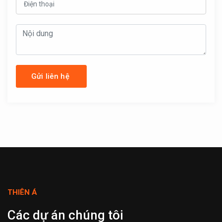
THIÊN Á
Dự Án Bể
Nước Lắp
Các dự án chúng tôi
Ghép Inox