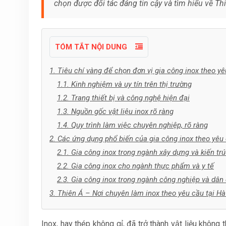
chọn được đối tác đáng tin cậy và tìm hiểu về Thi
TÓM TẮT NỘI DUNG
1. Tiêu chí vàng để chọn đơn vị gia công inox theo y
1.1. Kinh nghiệm và uy tín trên thị trường
1.2. Trang thiết bị và công nghệ hiện đại
1.3. Nguồn gốc vật liệu inox rõ ràng
1.4. Quy trình làm việc chuyên nghiệp, rõ ràng
2. Các ứng dụng phổ biến của gia công inox theo yêu
2.1. Gia công inox trong ngành xây dựng và kiến tr
2.2. Gia công inox cho ngành thực phẩm và y tế
2.3. Gia công inox trong ngành công nghiệp và dân
3. Thiên Á – Nơi chuyên làm inox theo yêu cầu tại Hà 
Inox, hay thép không gỉ, đã trở thành vật liệu không 