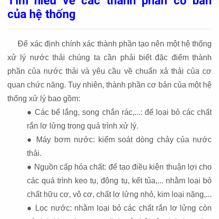
Tìm hiểu về các thành phần cơ bản
của hệ thống
Để xác định chính xác thành phần tạo nên một hệ thống
xử lý nước thải chúng ta cần phải biết đặc điểm thành
phần của nước thải và yêu cầu về chuẩn xả thải của cơ
quan chức năng. Tuy nhiên, thành phần cơ bản của một hệ
thống xử lý bao gồm:
● Các bể lắng, song chắn rác,...: để loại bỏ các chất
rắn lơ lửng trong quá trình xử lý.
● Máy bơm nước: kiểm soát dòng chảy của nước
thải.
● Nguồn cấp hóa chất: để tạo điều kiện thuận lợi cho
các quá trình keo tụ, đông tụ, kết tủa,... nhằm loại bỏ
chất hữu cơ, vô cơ, chất lơ lửng nhỏ, kim loại nặng,...
● Lọc nước: nhằm loại bỏ các chất rắn lơ lửng còn