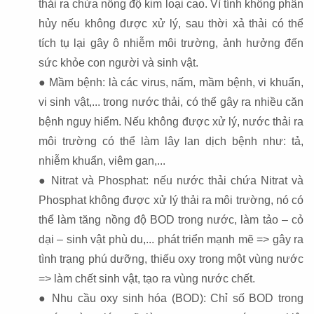
thải ra chứa nồng độ kim loại cao. Vì tính không phân
hủy nếu không được xử lý, sau thời xả thải có thể
tích tụ lại gây ô nhiễm môi trường, ảnh hưởng đến
sức khỏe con người và sinh vật.
● Mầm bệnh: là các virus, nấm, mầm bệnh, vi khuẩn,
vi sinh vật,... trong nước thải, có thể gây ra nhiều căn
bệnh nguy hiểm. Nếu không được xử lý, nước thải ra
môi trường có thể làm lây lan dịch bệnh như: tả,
nhiễm khuẩn, viêm gan,...
● Nitrat và Phosphat: nếu nước thải chứa Nitrat và
Phosphat không được xử lý thải ra môi trường, nó có
thể làm tăng nồng độ BOD trong nước, làm tảo – cỏ
dại – sinh vật phù du,... phát triển mạnh mẽ => gây ra
tình trạng phú dưỡng, thiếu oxy trong một vùng nước
=> làm chết sinh vật, tạo ra vùng nước chết.
● Nhu cầu oxy sinh hóa (BOD): Chỉ số BOD trong