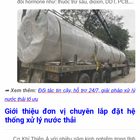
đổi hormone như: thuốc trừ sâu, dioxin, DDT, PCB,...
➦ Xem thêm:
Đối tác tin cậy, hỗ trợ 24/7, giải pháp xử lý
nước thải tố ưu
Giới thiệu đơn vị chuyên lắp đặt hệ
thống xử lý nước thải
Cơ Khí Thiên Á với nhiều năm kinh nghiệm trong lĩnh