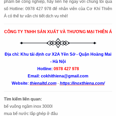
phẩm bể công nghiệp, hãy liên hệ ngay với chúng tôi qua
số Hotline: 0978 427 978 để nhân viên của Cơ Khí Thiên
Á có thể tư vấn chi tiết dịch vụ nhé!
CÔNG TY TNHH SẢN XUẤT VÀ THƯƠNG MẠI THIÊN Á
Địa chỉ: Khu tái định cư X2A Yên Sở - Quận Hoàng Mai
- Hà Nội
Hotline:
0978 427 978
Email: cokhithiena@gmail.com
Website:
thienaltd.com
-
https://inoxthiena.com/
Tìm kiếm liên quan:
bể vuông ngầm inox 3000l
mua bể nước lắp ghép ở đâu