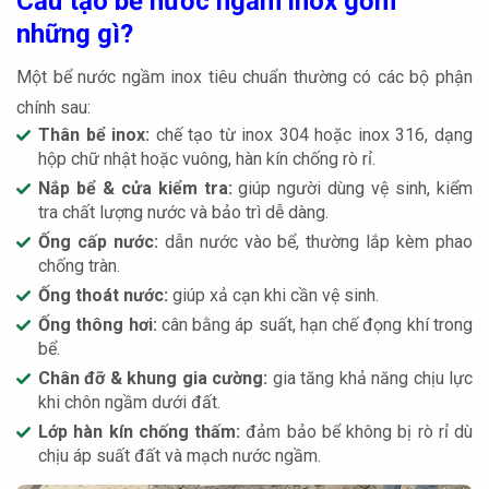
Cấu tạo bể nước ngầm inox gồm
những gì?
Một bể nước ngầm inox tiêu chuẩn thường có các bộ phận
chính sau:
Thân bể inox:
chế tạo từ inox 304 hoặc inox 316, dạng
hộp chữ nhật hoặc vuông, hàn kín chống rò rỉ.
Nắp bể & cửa kiểm tra:
giúp người dùng vệ sinh, kiểm
tra chất lượng nước và bảo trì dễ dàng.
Ống cấp nước:
dẫn nước vào bể, thường lắp kèm phao
chống tràn.
Ống thoát nước:
giúp xả cạn khi cần vệ sinh.
Ống thông hơi:
cân bằng áp suất, hạn chế đọng khí trong
bể.
Chân đỡ & khung gia cường:
gia tăng khả năng chịu lực
khi chôn ngầm dưới đất.
Lớp hàn kín chống thấm:
đảm bảo bể không bị rò rỉ dù
chịu áp suất đất và mạch nước ngầm.