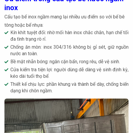
inox
Cấu tạo bể inox ngầm mang lại nhiều ưu điểm so với bể bê
tông hoặc bể nhựa:
Kín khít tuyệt đối: nhờ mối hàn inox chắc chắn, hạn chế tối
đa tình trạng rò rỉ.
Chống ăn mòn: inox 304/316 không bị gỉ sét, giữ nguồn
nước an toàn.
Bề mặt nhẵn bóng: ngăn cặn bẩn, rong rêu, dễ vệ sinh.
Cửa kiểm tra tiện lợi: người dùng dễ dàng vệ sinh định kỳ,
kéo dài tuổi thọ bể.
Thiết kế chịu lực: phần khung và thành bể dày, chống biến
dạng khi chôn ngầm.