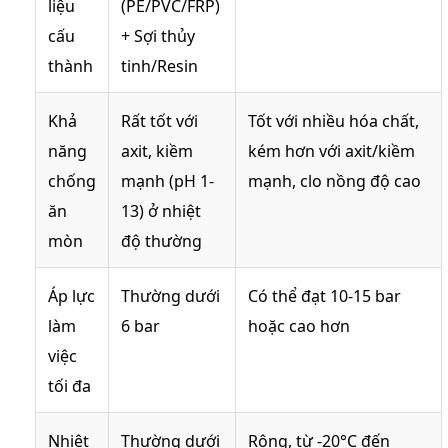
liệu
(PE/PVC/FRP)
cấu
+ Sợi thủy
thành
tinh/Resin
Khả
Rất tốt với
Tốt với nhiều hóa chất,
năng
axit, kiềm
kém hơn với axit/kiềm
chống
mạnh (pH 1-
mạnh, clo nồng độ cao
ăn
13) ở nhiệt
mòn
độ thường
Áp lực
Thường dưới
Có thể đạt 10-15 bar
làm
6 bar
hoặc cao hơn
việc
tối đa
Nhiệt
Thường dưới
Rộng, từ -20°C đến