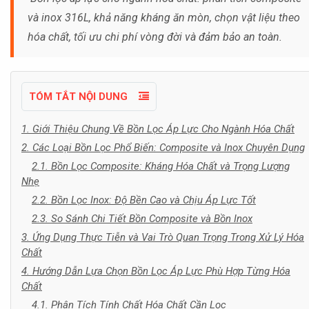
và inox 316L, khả năng kháng ăn mòn, chọn vật liệu theo
hóa chất, tối ưu chi phí vòng đời và đảm bảo an toàn.
TÓM TẮT NỘI DUNG
1. Giới Thiệu Chung Về Bồn Lọc Áp Lực Cho Ngành Hóa Chất
2. Các Loại Bồn Lọc Phổ Biến: Composite và Inox Chuyên Dụng
2.1. Bồn Lọc Composite: Kháng Hóa Chất và Trọng Lượng
Nhẹ
2.2. Bồn Lọc Inox: Độ Bền Cao và Chịu Áp Lực Tốt
2.3. So Sánh Chi Tiết Bồn Composite và Bồn Inox
3. Ứng Dụng Thực Tiễn và Vai Trò Quan Trọng Trong Xử Lý Hóa
Chất
4. Hướng Dẫn Lựa Chọn Bồn Lọc Áp Lực Phù Hợp Từng Hóa
Chất
4.1. Phân Tích Tính Chất Hóa Chất Cần Lọc