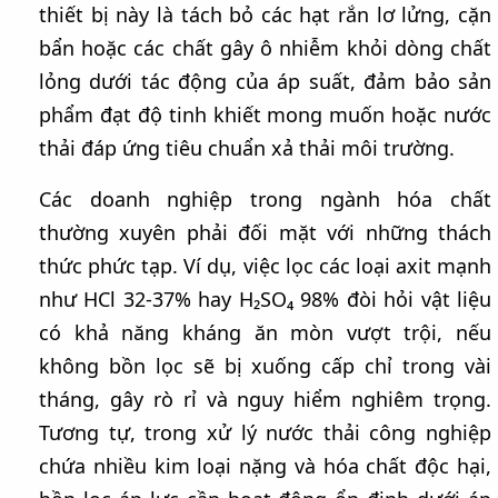
thiết bị này là tách bỏ các hạt rắn lơ lửng, cặn
bẩn hoặc các chất gây ô nhiễm khỏi dòng chất
lỏng dưới tác động của áp suất, đảm bảo sản
phẩm đạt độ tinh khiết mong muốn hoặc nước
thải đáp ứng tiêu chuẩn xả thải môi trường.
Các doanh nghiệp trong ngành hóa chất
thường xuyên phải đối mặt với những thách
thức phức tạp. Ví dụ, việc lọc các loại axit mạnh
như HCl 32-37% hay H₂SO₄ 98% đòi hỏi vật liệu
có khả năng kháng ăn mòn vượt trội, nếu
không bồn lọc sẽ bị xuống cấp chỉ trong vài
tháng, gây rò rỉ và nguy hiểm nghiêm trọng.
Tương tự, trong xử lý nước thải công nghiệp
chứa nhiều kim loại nặng và hóa chất độc hại,