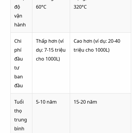
độ
60°C
320°C
vận
hành
Chi
Thấp hơn (ví
Cao hơn (ví dụ: 20-40
phí
dụ: 7-15 triệu
triệu cho 1000L)
đầu
cho 1000L)
tư
ban
đầu
Tuổi
5-10 năm
15-20 năm
thọ
trung
bình