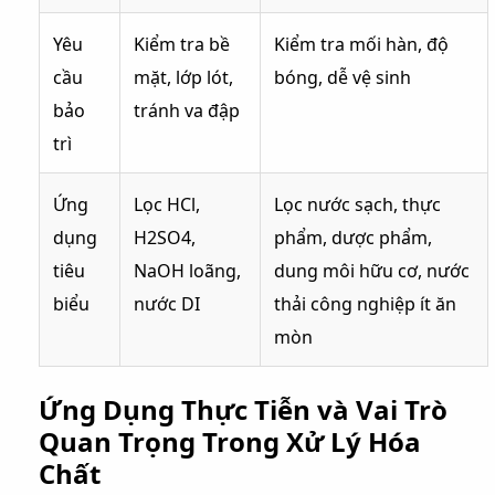
Yêu
Kiểm tra bề
Kiểm tra mối hàn, độ
cầu
mặt, lớp lót,
bóng, dễ vệ sinh
bảo
tránh va đập
trì
Ứng
Lọc HCl,
Lọc nước sạch, thực
dụng
H2SO4,
phẩm, dược phẩm,
tiêu
NaOH loãng,
dung môi hữu cơ, nước
biểu
nước DI
thải công nghiệp ít ăn
mòn
Ứng Dụng Thực Tiễn và Vai Trò
Quan Trọng Trong Xử Lý Hóa
Chất