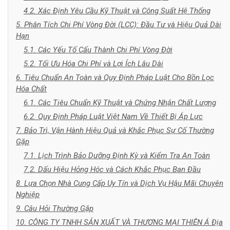
4.2. Xác Định Yêu Cầu Kỹ Thuật và Công Suất Hệ Thống
5. Phân Tích Chi Phí Vòng Đời (LCC): Đầu Tư và Hiệu Quả Dài
Hạn
5.1. Các Yếu Tố Cấu Thành Chi Phí Vòng Đời
5.2. Tối Ưu Hóa Chi Phí và Lợi Ích Lâu Dài
6. Tiêu Chuẩn An Toàn và Quy Định Pháp Luật Cho Bồn Lọc
Hóa Chất
6.1. Các Tiêu Chuẩn Kỹ Thuật và Chứng Nhận Chất Lượng
6.2. Quy Định Pháp Luật Việt Nam Về Thiết Bị Áp Lực
7. Bảo Trì, Vận Hành Hiệu Quả và Khắc Phục Sự Cố Thường
Gặp
7.1. Lịch Trình Bảo Dưỡng Định Kỳ và Kiểm Tra An Toàn
7.2. Dấu Hiệu Hỏng Hóc và Cách Khắc Phục Ban Đầu
8. Lựa Chọn Nhà Cung Cấp Uy Tín và Dịch Vụ Hậu Mãi Chuyên
Nghiệp
9. Câu Hỏi Thường Gặp
10. CÔNG TY TNHH SẢN XUẤT VÀ THƯƠNG MẠI THIÊN Á Địa