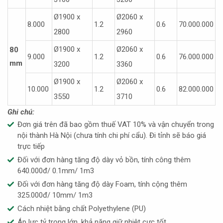
Ø1900 x
Ø2060 x
8.000
1.2
0.6
70.000.000
2800
2960
Ø1900 x
Ø2060 x
80
9.000
1.2
0.6
76.000.000
mm
3200
3360
Ø1900 x
Ø2060 x
10.000
1.2
0.6
82.000.000
3550
3710
Ghi chú:
Đơn giá trên đã bao gồm thuế VAT 10% và vận chuyển trong
nội thành Hà Nội (chưa tính chi phí cẩu). Đi tỉnh sẽ báo giá
trực tiếp
Đối với đơn hàng tăng độ dày vỏ bồn, tính công thêm
640.000đ/ 0.1mm/ 1m3
Đối với đơn hàng tăng độ dày Foam, tính cộng thêm
325.000đ/ 10mm/ 1m3
Cách nhiệt bằng chất Polyethylene (PU)
Áp lực tỷ trọng lớn, khả năng giữ nhiệt cực tốt