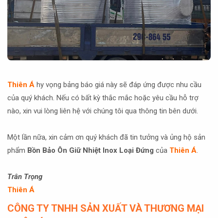
Thiên Á
hy vọng bảng báo giá này sẽ đáp ứng được nhu cầu
của quý khách. Nếu có bất kỳ thắc mắc hoặc yêu cầu hỗ trợ
nào, xin vui lòng liên hệ với chúng tôi qua thông tin bên dưới.
Một lần nữa, xin cảm ơn quý khách đã tin tưởng và ủng hộ sản
phẩm
Bồn Bảo Ôn Giữ Nhiệt Inox Loại Đứng
của
Thiên Á
.
Trân Trọng
Thiên Á
CÔNG TY TNHH SẢN XUẤT VÀ THƯƠNG MẠI