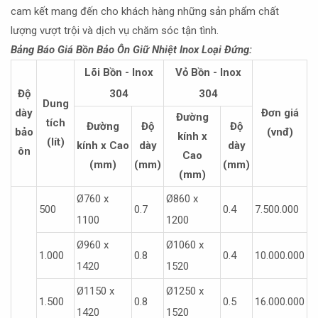
cam kết mang đến cho khách hàng những sản phẩm chất
lượng vượt trội và dịch vụ chăm sóc tận tình.
Bảng Báo Giá Bồn Bảo Ôn Giữ Nhiệt Inox Loại Đứng:
Lõi Bồn - Inox
Vỏ Bồn - Inox
Độ
304
304
Dung
dày
Đơn giá
Đường
tích
Đường
Độ
Độ
bảo
(vnđ)
kính x
(lít)
kính x Cao
dày
dày
ôn
Cao
(mm)
(mm)
(mm)
(mm)
Ø760 x
Ø860 x
500
0.7
0.4
7.500.000
1100
1200
Ø960 x
Ø1060 x
1.000
0.8
0.4
10.000.000
1420
1520
Ø1150 x
Ø1250 x
1.500
0.8
0.5
16.000.000
1420
1520