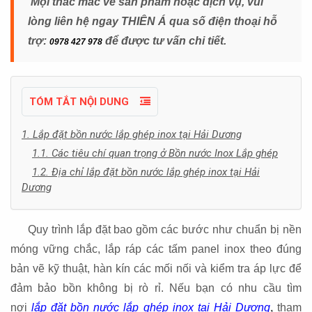
Mọi thắc mắc về sản phẩm hoặc dịch vụ, vui
lòng liên hệ ngay THIÊN Á qua số điện thoại hỗ
trợ:
để được tư vấn chi tiết.
0978 427 978
TÓM TẮT NỘI DUNG
1. Lắp đặt bồn nước lắp ghép inox tại Hải Dương
1.1. Các tiêu chí quan trọng ở Bồn nước Inox Lắp ghép
1.2. Địa chỉ lắp đặt bồn nước lắp ghép inox tại Hải
Dương
Quy trình lắp đặt bao gồm các bước như chuẩn bị nền
móng vững chắc, lắp ráp các tấm panel inox theo đúng
bản vẽ kỹ thuật, hàn kín các mối nối và kiểm tra áp lực để
đảm bảo bồn không bị rò rỉ. Nếu bạn có nhu cầu tìm
nơi
lắp đặt bồn nước lắp ghép inox tại Hải Dương
,
tham