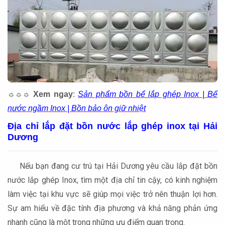
☼☼☼
Xem ngay
:
Sản phẩm bồn bể lắp ghép Inox | Bể
nước ngầm Inox | Bồn bảo ôn giữ nhiệt
Địa chỉ lắp đặt bồn nước lắp ghép inox tại Hải
Dương
Nếu bạn đang cư trú tại Hải Dương yêu cầu lắp đặt bồn
nước lắp ghép Inox, tìm một địa chỉ tin cậy, có kinh nghiệm
làm việc tại khu vực sẽ giúp mọi việc trở nên thuận lợi hơn.
Sự am hiểu về đặc tính địa phương và khả năng phản ứng
nhanh cũng là một trong những ưu điểm quan trọng.