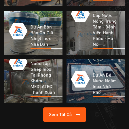
Dự Án Cung
Cấp Nước
Nóng Trung
Dự Án Bồn
Tâm - Bệnh
Bảo Ôn Giữ
Viện Hạnh
Nhiệt Inox
Phúc - Hà
Nhà Dân
Nội
Dự Án Bồn
Nước Lắp
Ghép Inox
Tại Phòng
Dự Án Bể
Khám
Nước Ngầm
MEDLATEC
Inox Nhà
Thanh Xuân
Phố
Xem Tất Cả