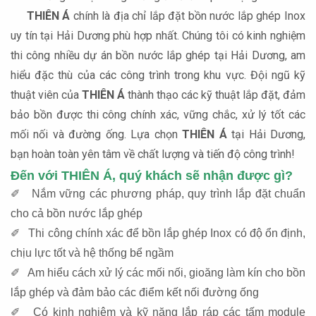
THIÊN Á
chính là địa chỉ lắp đặt bồn nước lắp ghép Inox
uy tín tại Hải Dương phù hợp nhất. Chúng tôi có kinh nghiệm
thi công nhiều dự án bồn nước lắp ghép tại Hải Dương, am
hiểu đặc thù của các công trình trong khu vực. Đội ngũ kỹ
thuật viên của
THIÊN Á
thành thạo các kỹ thuật lắp đặt, đảm
bảo bồn được thi công chính xác, vững chắc, xử lý tốt các
mối nối và đường ống. Lựa chọn
THIÊN Á
tại Hải Dương,
bạn hoàn toàn yên tâm về chất lượng và tiến độ công trình!
Đến với THIÊN Á, quý khách sẽ nhận được gì?
✐ Nắm vững các phương pháp, quy trình lắp đặt chuẩn
cho cả bồn nước lắp ghép
✐ Thi công chính xác để bồn lắp ghép Inox có độ ổn định,
chịu lực tốt và hệ thống bể ngầm
✐ Am hiểu cách xử lý các mối nối, gioăng làm kín cho bồn
lắp ghép và đảm bảo các điểm kết nối đường ống
✐ Có kinh nghiệm và kỹ năng lắp ráp các tấm module