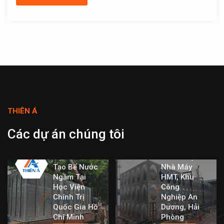
THIÊN Á
Dự Án Bể
Nước Lắp
Các dự án chúng tôi
Ghép Inox
Dung Tích
Dự Án Cải
360m³ Tại
Tạo Bể Nước
Nhà Máy
Ngầm Tại
HMT, Khu
Học Viện
Công
Chính Trị
Nghiệp An
Quốc Gia Hồ
Dương, Hải
Chí Minh
Phòng