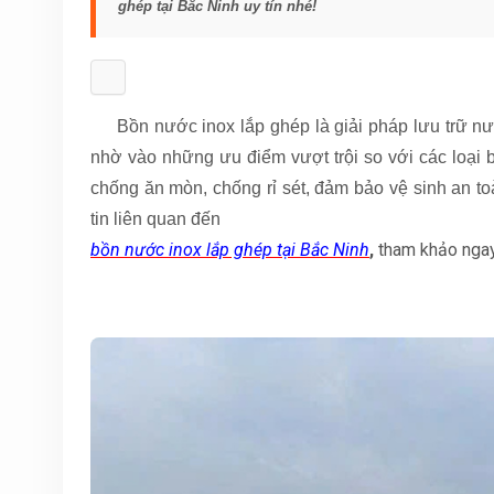
ghép tại Bắc Ninh uy tín nhé!
Bồn nước inox lắp ghép là giải pháp lưu trữ nướ
nhờ vào những ưu điểm vượt trội so với các loại b
chống ăn mòn, chống rỉ sét, đảm bảo vệ sinh an t
tin liên quan đến
bồn nước inox lắp ghép tại Bắc Ninh
,
tham khảo ngay 