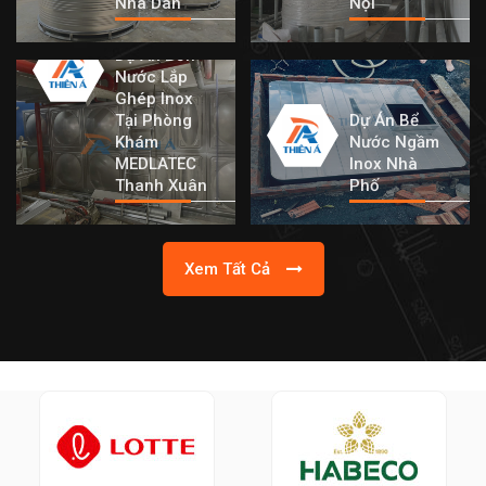
Nhà Dân
Nội
Dự Án Bồn
Nước Lắp
Ghép Inox
Tại Phòng
Dự Án Bể
Khám
Nước Ngầm
MEDLATEC
Inox Nhà
Thanh Xuân
Phố
Xem Tất Cả