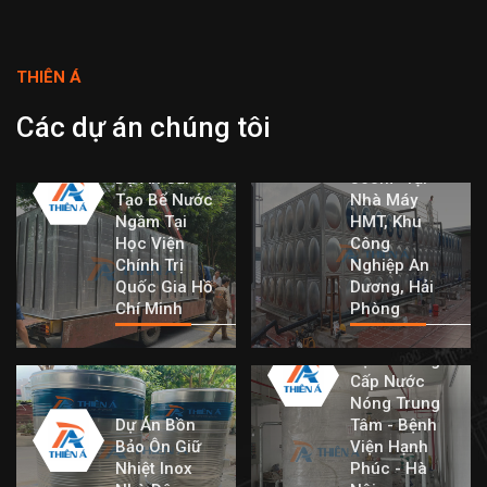
THIÊN Á
Dự Án Bể
Nước Lắp
Các dự án chúng tôi
Ghép Inox
Dung Tích
Dự Án Cải
360m³ Tại
Tạo Bể Nước
Nhà Máy
Ngầm Tại
HMT, Khu
Học Viện
Công
Chính Trị
Nghiệp An
Quốc Gia Hồ
Dương, Hải
Chí Minh
Phòng
Dự Án Cung
Cấp Nước
Nóng Trung
Dự Án Bồn
Tâm - Bệnh
Bảo Ôn Giữ
Viện Hạnh
Nhiệt Inox
Phúc - Hà