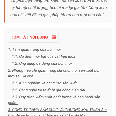
Có phải bạn đang tìm kiếm nơi sản xuất bồn inox đặt
tại hà nội chất lượng, bền bỉ mà lại giá tốt? Cùng xem
qua bài viết để có giải pháp tối ưu cho mọi nhu cầu!
TÓM TẮT NỘI DUNG
1. Tầm quan trọng của bồn inox
1.1. Ưu điểm nổi bật của vật liệu inox
1.2. Ứng dụng đa dạng của bồn inox
2. Những tiêu chí quan trọng khi chọn nơi sản xuất bồn
inox tại Hà Nội
2.1. Kinh nghiệm và năng lực sản xuất
2.2. Công nghệ và thiết bị gia công hiện đại
2.3. Quy trình kiểm soát chất lượng và bảo hành sản
phẩm
3. CÔNG TY TNHH SẢN XUẤT VÀ THƯƠNG MẠI THIÊN Á –
Địa chỉ uy tín sản xuất bồn inox đặt tại Hà Nội