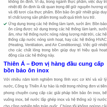
không ổn định. Ví dụ, trong ngành thực phẩm, việc duy trì
nhiệt độ ổn định là rất quan trọng để giữ nguyên hương vị
và độ tươi của thực phẩm. Bồn bảo ôn giữ nhiệt giúp duy
trì chất lượng sản phẩm trong suốt quá trình lưu trữ.
Ứng dụng trong các hệ thống làm lạnh, sưởi ấm: Bồn bảo
ôn cũng được sử dụng trong các hệ thống làm lạnh, sưởi
ấm, như hệ thống nước nóng năng lượng mặt trời, các hệ
thống cấp nước nóng sinh hoạt, hay các hệ thống HVAC
(Heating, Ventilation, and Air Conditioning). Việc giữ nhiệt
cho các chất lỏng trong bồn giúp duy trì hiệu quả hoạt
động của các hệ thống này.
Thiên Á – Đơn vị hàng đầu cung cấp
bồn bảo ôn inox
Với nhiều năm kinh nghiệm trong lĩnh vực cơ khí và xử lý
nước, Công ty Thiên Á tự hào là một trong những đơn vị tiên
phong chuyên cung cấp các giải pháp bồn bảo ôn inox, bể
vuông inox, bể nước lắp ghép inox và hệ thống xử lý nước
cho công nghiệp trên toàn quốc. Chúng tôi không ngừng cải