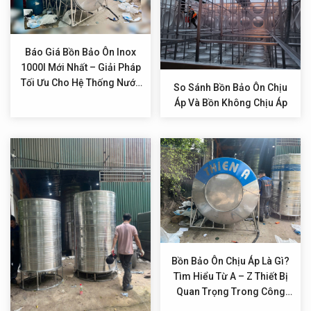
Báo Giá Bồn Bảo Ôn Inox
1000l Mới Nhất – Giải Pháp
Tối Ưu Cho Hệ Thống Nước
So Sánh Bồn Bảo Ôn Chịu
Nóng
Áp Và Bồn Không Chịu Áp
Bồn Bảo Ôn Chịu Áp Là Gì?
Tìm Hiểu Từ A – Z Thiết Bị
Quan Trọng Trong Công
Nghiệp