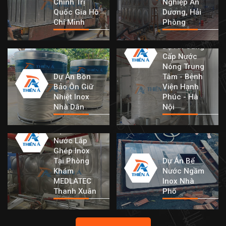
Chính Trị
Nghiệp An
Quốc Gia Hồ
Dương, Hải
Chí Minh
Phòng
Dự Án Cung
Cấp Nước
Nóng Trung
Dự Án Bồn
Tâm - Bệnh
Bảo Ôn Giữ
Viện Hạnh
Nhiệt Inox
Phúc - Hà
Nhà Dân
Nội
Dự Án Bồn
Nước Lắp
Ghép Inox
Tại Phòng
Dự Án Bể
Khám
Nước Ngầm
MEDLATEC
Inox Nhà
Thanh Xuân
Phố