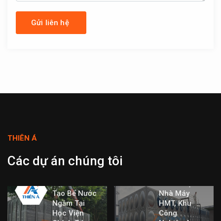
THIÊN Á
Dự Án Bể
Nước Lắp
Các dự án chúng tôi
Ghép Inox
Dung Tích
Dự Án Cải
360m³ Tại
Tạo Bể Nước
Nhà Máy
Ngầm Tại
HMT, Khu
Học Viện
Công