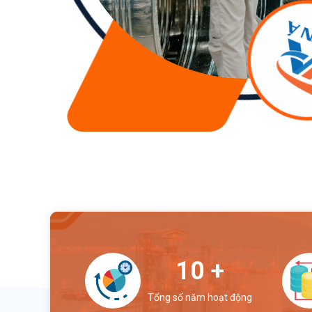
12
+
Tổng số năm hoạt động