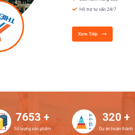
Hỗ trợ tư vấn 24/7
Xem Tiếp
8368
+
350
+
Số lượng sản phẩm
Dự án hoàn thành