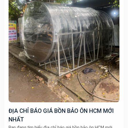
ĐỊA CHỈ BÁO GIÁ BỒN BẢO ÔN HCM MỚI
NHẤT
Bạn đang tìm hiểu địa chỉ báo giá bồn bảo ôn HCM mới