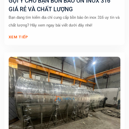
GỢI Ý CHO BẠN BỒN BẢO ÔN INOX 316
GIÁ RẺ VÀ CHẤT LƯỢNG
Bạn đang tìm kiếm địa chỉ cung cấp bồn bảo ôn inox 316 uy tín và 
chất lượng? Hãy xem ngay bài viết dưới đây nhé!
XEM TIẾP