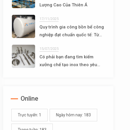
Lượng Cao Của Thiên Á
17/11/2025
Quy trình gia công bồn bể công
nghiệp đạt chuẩn quốc tế: Từ
thiết kế đến vận hành
15/07/2025
Có phải bạn đang tìm kiếm
xưởng chế tạo inox theo yêu
cầu uy tín, chất lượng?
Online
Trực tuyến: 1
Ngày hôm nay: 183
Trong tuần: 183