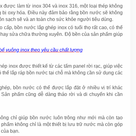
 được làm từ inox 304 và inox 316, một loại thép không
g bị oxy hóa. Điều này đảm bảo rằng bồn nước sẽ không
luôn sạch sẽ và an toàn cho sức khỏe người tiêu dùng.
 cấp, bồn nước lắp ghép inox có tuổi thọ rất cao, có thể
ế hay sửa chữa thường xuyên. Độ bền của sản phẩm giúp
 bể vuông inox theo yêu cầu chất lượng
ép inox được thiết kế từ các tấm panel rời rạc, giúp việc
ó thể lắp ráp bồn nước tại chỗ mà không cần sử dụng các
 ghép, bồn nước có thể được lắp đặt ở nhiều vị trí khác
 Sản phẩm cũng dễ dàng tháo rời và di chuyển khi cần
ông chỉ giúp bồn nước luôn trông như mới mà còn tạo
phẩm không chỉ là một thiết bị lưu trữ nước mà còn góp
 của bạn.