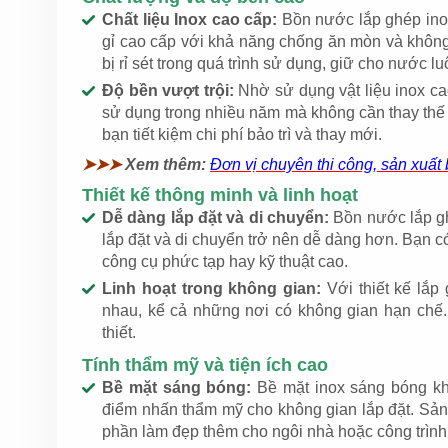
Chất liệu Inox cao cấp:
Bồn nước lắp ghép inox
gỉ cao cấp với khả năng chống ăn mòn và khôn
bị rỉ sét trong quá trình sử dụng, giữ cho nước 
Độ bền vượt trội:
Nhờ sử dụng vật liệu inox cao
sử dụng trong nhiều năm mà không cần thay th
bạn tiết kiệm chi phí bảo trì và thay mới.
➤➤➤
Xem thêm:
Đơn vị chuyên thi công, sản xuất
Thiết kế thông minh và linh hoạt
Dễ dàng lắp đặt và di chuyển:
Bồn nước lắp gh
lắp đặt và di chuyển trở nên dễ dàng hơn. Bạn c
công cụ phức tạp hay kỹ thuật cao.
Linh hoạt trong không gian:
Với thiết kế lắp
nhau, kể cả những nơi có không gian hạn chế.
thiết.
Tính thẩm mỹ và tiện ích cao
Bề mặt sáng bóng:
Bề mặt inox sáng bóng kh
điểm nhấn thẩm mỹ cho không gian lắp đặt. Sản 
phần làm đẹp thêm cho ngôi nhà hoặc công trình