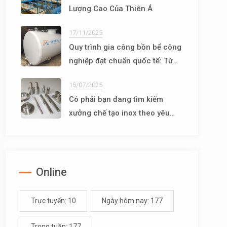
Lượng Cao Của Thiên Á
17/11/2025
Quy trình gia công bồn bể công
nghiệp đạt chuẩn quốc tế: Từ
thiết kế đến vận hành
15/07/2025
Có phải bạn đang tìm kiếm
xưởng chế tạo inox theo yêu
cầu uy tín, chất lượng?
Online
Trực tuyến: 10
Ngày hôm nay: 177
Trong tuần: 177