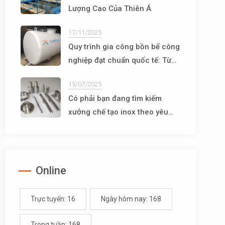
Lượng Cao Của Thiên Á
17/11/2025
Quy trình gia công bồn bể công
nghiệp đạt chuẩn quốc tế: Từ
thiết kế đến vận hành
15/07/2025
Có phải bạn đang tìm kiếm
xưởng chế tạo inox theo yêu
cầu uy tín, chất lượng?
Online
Trực tuyến: 16
Ngày hôm nay: 168
Trong tuần: 168