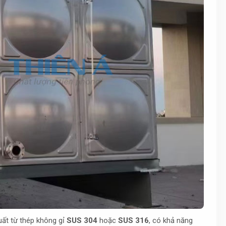
ất từ thép không gỉ
SUS 304
hoặc
SUS 316
, có khả năng