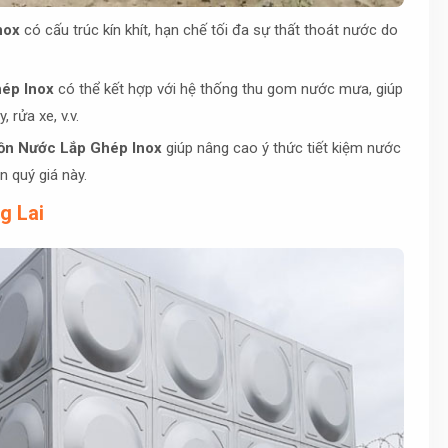
nox
có cấu trúc kín khít, hạn chế tối đa sự thất thoát nước do
ép Inox
có thể kết hợp với hệ thống thu gom nước mưa, giúp
rửa xe, v.v.
ồn Nước Lắp Ghép Inox
giúp nâng cao ý thức tiết kiệm nước
 quý giá này.
g Lai