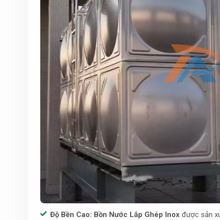
Độ Bền Cao:
Bồn Nước Lắp Ghép Inox
được sản xu