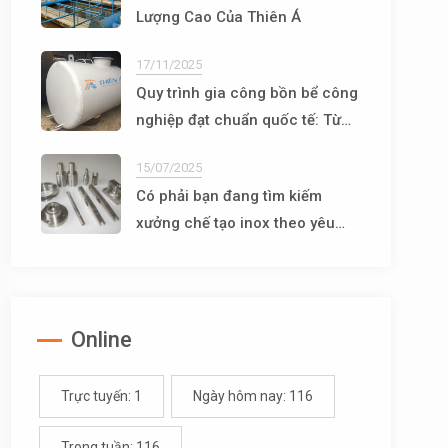
Lượng Cao Của Thiên Á
17/11/2025
Quy trình gia công bồn bể công
nghiệp đạt chuẩn quốc tế: Từ
thiết kế đến vận hành
15/07/2025
Có phải bạn đang tìm kiếm
xưởng chế tạo inox theo yêu
cầu uy tín, chất lượng?
Online
Trực tuyến: 1
Ngày hôm nay: 116
Trong tuần: 116