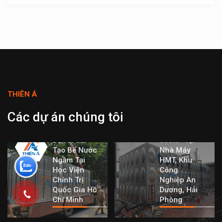
THIÊN Á
Dự Án Bể
Nước Lắp
Các dự án chúng tôi
Ghép Inox
Dung Tích
Dự Án Cải
360m³ Tại
Tạo Bể Nước
Nhà Máy
Ngầm Tại
HMT, Khu
Học Viện
Công
Chính Trị
Nghiệp An
Quốc Gia Hồ
Dương, Hải
Chí Minh
Phòng