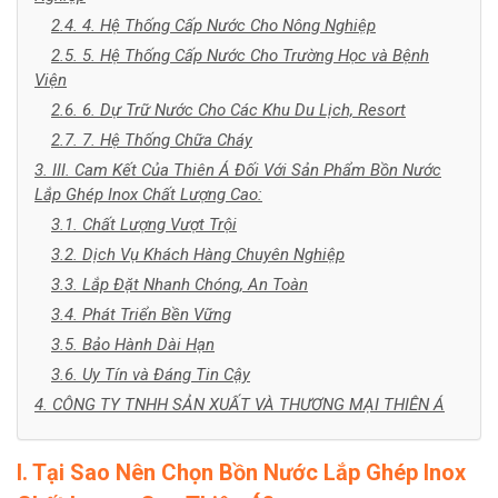
2.4. 4. Hệ Thống Cấp Nước Cho Nông Nghiệp
2.5. 5. Hệ Thống Cấp Nước Cho Trường Học và Bệnh
Viện
2.6. 6. Dự Trữ Nước Cho Các Khu Du Lịch, Resort
2.7. 7. Hệ Thống Chữa Cháy
3. III. Cam Kết Của Thiên Á Đối Với Sản Phẩm Bồn Nước
Lắp Ghép Inox Chất Lượng Cao:
3.1. Chất Lượng Vượt Trội
3.2. Dịch Vụ Khách Hàng Chuyên Nghiệp
3.3. Lắp Đặt Nhanh Chóng, An Toàn
3.4. Phát Triển Bền Vững
3.5. Bảo Hành Dài Hạn
3.6. Uy Tín và Đáng Tin Cậy
4. CÔNG TY TNHH SẢN XUẤT VÀ THƯƠNG MẠI THIÊN Á
I. Tại Sao Nên Chọn Bồn Nước Lắp Ghép Inox