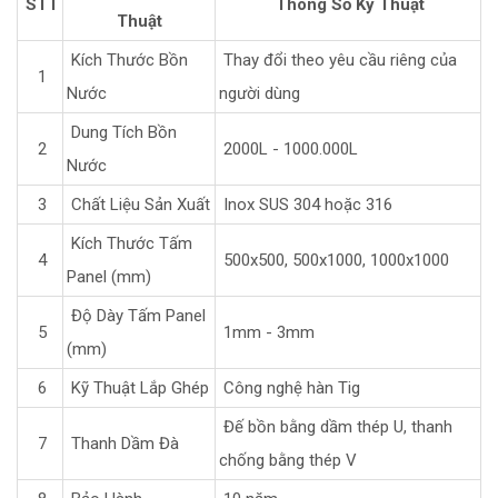
STT
Thông Số Kỹ Thuật
Thuật
Kích Thước Bồn
Thay đổi theo yêu cầu riêng của
1
Nước
người dùng
Dung Tích Bồn
2
2000L - 1000.000L
Nước
3
Chất Liệu Sản Xuất
Inox SUS 304 hoặc 316
Kích Thước Tấm
4
500x500, 500x1000, 1000x1000
Panel (mm)
Độ Dày Tấm Panel
5
1mm - 3mm
(mm)
6
Kỹ Thuật Lắp Ghép
Công nghệ hàn Tig
Đế bồn bằng dầm thép U, thanh
7
Thanh Dầm Đà
chống bằng thép V