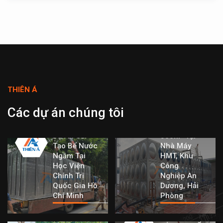
THIÊN Á
Dự Án Bể
Nước Lắp
Các dự án chúng tôi
Ghép Inox
Dung Tích
Dự Án Cải
360m³ Tại
Tạo Bể Nước
Nhà Máy
Ngầm Tại
HMT, Khu
Học Viện
Công
Chính Trị
Nghiệp An
Quốc Gia Hồ
Dương, Hải
Chí Minh
Phòng
Dự Án Cung