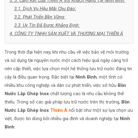
3. 3. Cam Kết Của Thiên Á Với Khách Hàng Tại Ninh Bình:
3.1. Dịch Vụ Hậu Mãi Chu Đáo:
3.2. Phát Triển Bền Vững:
3.3. Uy Tín Đã Được Khẳng Định:
4. CÔNG TY TNHH SẢN XUẤT VÀ THƯƠNG MẠI THIÊN Á
Trong thời đại hiện nay, khi nhu cầu về việc bảo vệ môi trường
và sử dụng tài nguyên nước một cách hiệu quả ngày càng trở
nên cấp thiết, việc lựa chọn một hệ thống lưu trữ nước đáng tin
cậy là điều quan trọng. Đặc biệt tại
Ninh Bình
, một tỉnh có
nhiều khu công nghiệp và dân cư phát triển, việc sở hữu
Bồn
Nước Lắp Ghép Inox
chất lượng cao là nhu cầu không thể
thiếu. Trong số các giải pháp lưu trữ nước trên thị trường,
Bồn
Nước Lắp Ghép Inox
Thiên Á
nổi bật như một sự lựa chọn ưu
việt, được tin dùng bởi nhiều gia đình và doanh nghiệp tại
Ninh
Bình
.