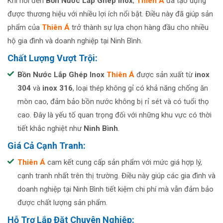
Khi nói đến
Bồn Nước Lắp Ghép Inox
,
Thiên Á
đã tạo dựng
được thương hiệu với nhiều lợi ích nổi bật. Điều này đã giúp sản
phẩm của
Thiên Á
trở thành sự lựa chọn hàng đầu cho nhiều
hộ gia đình và doanh nghiệp tại Ninh Bình.
Chất Lượng Vượt Trội:
Bồn Nước Lắp Ghép Inox
Thiên Á
được sản xuất từ
inox
304
và
inox 316
, loại thép không gỉ có khả năng chống ăn
mòn cao, đảm bảo bồn nước không bị rỉ sét và có tuổi thọ
cao. Đây là yếu tố quan trọng đối với những khu vực có thời
tiết khắc nghiệt như
Ninh Bình
.
Giá Cả Cạnh Tranh:
Thiên Á
cam kết cung cấp sản phẩm với mức giá hợp lý,
cạnh tranh nhất trên thị trường. Điều này giúp các gia đình và
doanh nghiệp tại Ninh Bình tiết kiệm chi phí mà vẫn đảm bảo
được chất lượng sản phẩm.
Hỗ Trợ Lắp Đặt Chuyên Nghiệp: