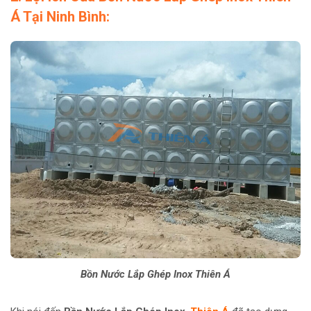
Á Tại Ninh Bình:
Bồn Nước Lắp Ghép Inox Thiên Á