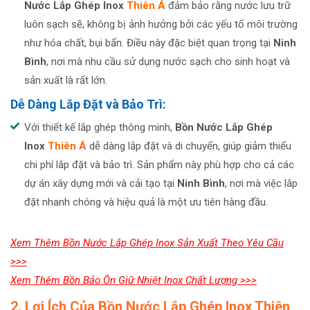
Nước Lắp Ghép Inox
Thiên Á
đảm bảo rằng nước lưu trữ
luôn sạch sẽ, không bị ảnh hưởng bởi các yếu tố môi trường
như hóa chất, bụi bẩn. Điều này đặc biệt quan trọng tại
Ninh
Bình
, nơi mà nhu cầu sử dụng nước sạch cho sinh hoạt và
sản xuất là rất lớn.
Dễ Dàng Lắp Đặt và Bảo Trì:
Với thiết kế lắp ghép thông minh,
Bồn Nước Lắp Ghép
Inox
Thiên Á
dễ dàng lắp đặt và di chuyển, giúp giảm thiểu
chi phí lắp đặt và bảo trì. Sản phẩm này phù hợp cho cả các
dự án xây dựng mới và cải tạo tại
Ninh Bình
, nơi mà việc lắp
đặt nhanh chóng và hiệu quả là một ưu tiên hàng đầu.
Xem Thêm Bồn Nước Lắp Ghép Inox Sản Xuất Theo Yêu Cầu
>>>
Xem Thêm Bồn Bảo Ôn Giữ Nhiệt Inox Chất Lượng >>>
2. Lợi Ích Của Bồn Nước Lắp Ghép Inox Thiên