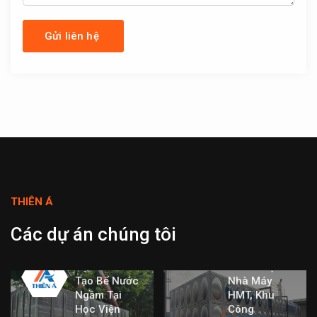
THIÊN Á
Dự Án Bể
Nước Lắp
Các dự án chúng tôi
Ghép Inox
Dung Tích
Dự Án Cải
360m³ Tại
Tạo Bể Nước
Nhà Máy
Ngầm Tại
HMT, Khu
Học Viện
Công