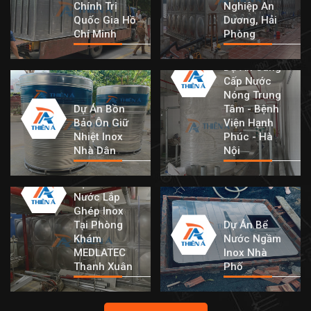
Chính Trị
Nghiệp An
Quốc Gia Hồ
Dương, Hải
Chí Minh
Phòng
Dự Án Cung
Cấp Nước
Nóng Trung
Dự Án Bồn
Tâm - Bệnh
Bảo Ôn Giữ
Viện Hạnh
Nhiệt Inox
Phúc - Hà
Nhà Dân
Nội
Dự Án Bồn
Nước Lắp
Ghép Inox
Tại Phòng
Dự Án Bể
Khám
Nước Ngầm
MEDLATEC
Inox Nhà
Thanh Xuân
Phố