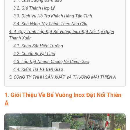
3.1. Chất Lượng Đảm Bảo
3.2. Giá Thành Hợp Lý
3.3. Dịch Vụ Hỗ Trợ Khách Hàng Tận Tình
3.4. Khả Năng Tùy Chỉnh Theo Nhu Cầu
4. 4. Quy Trình Lắp Đặt Bể Vuông Inox Đặt Nổi Tại Quận
Thanh Xuân
4.1. Khảo Sát Hiện Trường
4.2. Chuẩn Bị Vật Liệu
4.3. Lắp Đặt Nhanh Chóng Và Chính Xác
4.4. Kiểm Tra Và Bàn Giao
5. CÔNG TY TNHH SẢN XUẤT VÀ THƯƠNG MẠI THIÊN Á
1. Giới Thiệu Về Bể Vuông Inox Đặt Nổi Thiên
Á