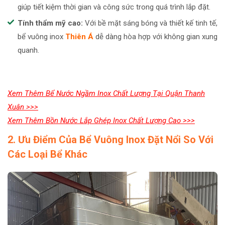
giúp tiết kiệm thời gian và công sức trong quá trình lắp đặt.
Tính thẩm mỹ cao:
Với bề mặt sáng bóng và thiết kế tinh tế,
bể vuông inox
Thiên Á
dễ dàng hòa hợp với không gian xung
quanh.
Xem Thêm Bể Nước Ngầm Inox Chất Lượng Tại Quận Thanh
Xuân >>>
Xem Thêm Bồn Nước Lắp Ghép Inox Chất Lượng Cao >>>
2. Ưu Điểm Của Bể Vuông Inox Đặt Nổi So Với
Các Loại Bể Khác